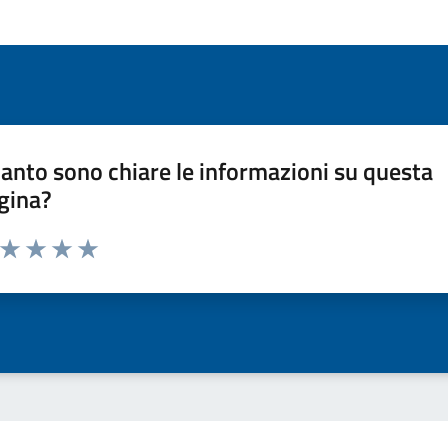
anto sono chiare le informazioni su questa
gina?
a da 1 a 5 stelle la pagina
ta 1 stelle su 5
Valuta 2 stelle su 5
Valuta 3 stelle su 5
Valuta 4 stelle su 5
Valuta 5 stelle su 5