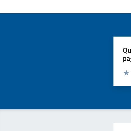
Qu
pa
Valut
Valu