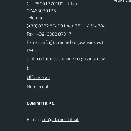
Provincia
C.F. 85001770180 - P.Iva:
00463070185
Telefono:
(+39) 0382.874091 rep. 351 - 4644784
Fax: (+39) 0382.87317
E-mail:
PEC:
Uffici e orari
Numeri utili
CONTATTI D.P.O.
E-mail: