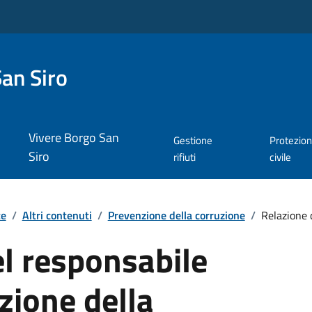
an Siro
Vivere Borgo San
Gestione
Protezio
Siro
rifiuti
civile
te
/
Altri contenuti
/
Prevenzione della corruzione
/
Relazione d
l responsabile
zione della