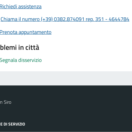
Richiedi assistenza
Chiama il numero (+39) 0382.874091 rep. 351 - 4644784
Prenota appuntamento
blemi in città
Segnala disservizio
n Siro
E DI SERVIZIO