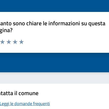
anto sono chiare le informazioni su questa
gina?
a da 1 a 5 stelle la pagina
ta 1 stelle su 5
Valuta 2 stelle su 5
Valuta 3 stelle su 5
Valuta 4 stelle su 5
Valuta 5 stelle su 5
tatta il comune
Leggi le domande frequenti