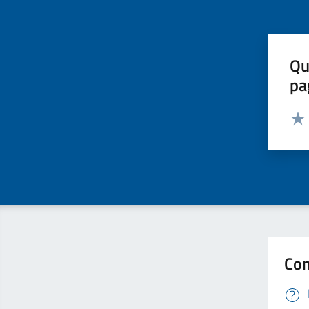
Qu
pa
Valut
Valu
Con