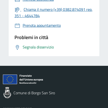
Chiama il numero (+39) 0382.874091 rep.
351 - 4644784
Prenota appuntamento
Problemi in città
Segnala disservizio
Comune di Borgo San Siro