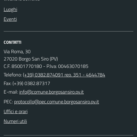
Luoghi
Eventi
CONTATTI
Via Roma, 30
27020 Borgo San Siro (PV)
C.F. 85001770180 - P.Iva: 00463070185
Telefono:
(+39) 0382.874091 rep. 351 - 4644784
Fax: (+39) 0382.87317
E-mail:
PEC:
Uffici e orari
Numeri utili