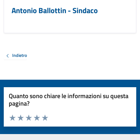
Antonio Ballottin - Sindaco
Indietro
Quanto sono chiare le informazioni su questa
pagina?
Valuta da 1 a 5 stelle la pagina
Valuta 1 stelle su 5
Valuta 2 stelle su 5
Valuta 3 stelle su 5
Valuta 4 stelle su 5
Valuta 5 stelle su 5