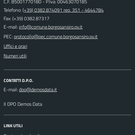
C.F. 85001770180 - P.Iva: 00463070185
Telefono:
(+39) 0382.874091 rep. 351 - 4644784
Fax: (+39) 0382.87317
E-mail:
PEC:
Uffici e orari
Numeri utili
CONTATTI D.P.O.
E-mail:
Il DPO Demos Data
LINK UTILI