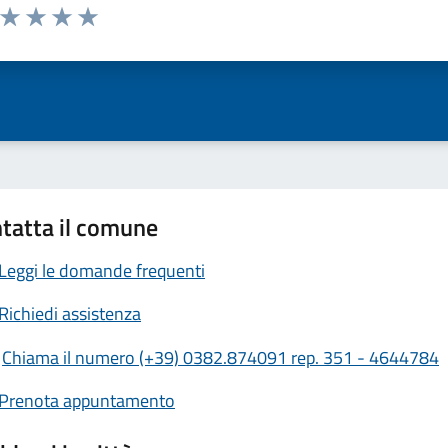
a da 1 a 5 stelle la pagina
ta 1 stelle su 5
Valuta 2 stelle su 5
Valuta 3 stelle su 5
Valuta 4 stelle su 5
Valuta 5 stelle su 5
tatta il comune
Leggi le domande frequenti
Richiedi assistenza
Chiama il numero (+39) 0382.874091 rep. 351 - 4644784
Prenota appuntamento