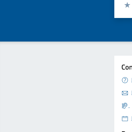
Valut
Valu
Con